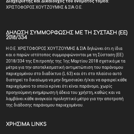
Διαχειριστής και Δικαιούχος του ονόματος τομέα:
ΧΡΙΣΤΟΦΟΡΟΣ ΧΟΥΤΖΟΥΜΗΣ & ΣΙΑ Ο.Ε.
ΔΉΛΩΣΗ ΣΥΜΜΌΡΦΩΣΗΣ ΜΕ ΤΗ ΣΎΣΤΑΣΗ (ΕΕ)
2018/334
Η Ο.Ε. ΧΡΙΣΤΟΦΟΡΟΣ ΧΟΥΤΖΟΥΜΗΣ & ΣΙΑ δηλώνει ότι η ίδια
και ο παρών ιστότοπος συμμορφώνονται με τη Σύσταση (ΕΕ)
2018/334 της Επιτροπής της 1ης Μαρτίου 2018 σχετικά με τα
μέτρα για την αποτελεσματική αντιμετώπιση του παράνομου
περιεχομένου στο διαδίκτυο (L 63) και ότι στο πλαίσιο αυτό
διατηρεί το δικαίωμα να μην δημοσιεύει ή/και να αφαιρεί κάθε
περιεχόμενο το οποίο κρίνει ότι είναι παράνομο, χωρίς
προηγούμενη ενημέρωση ή άδεια του χρήστη, καθώς και να
λαμβάνει κάθε αναγκαίο προληπτικό μέτρο για την αποτροπή
της διάδοσης παράνομου περιεχομένου.
ΧΡΗΣΙΜΑ LINKS