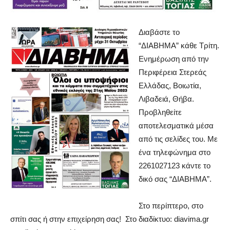
Διαβάστε το
“ΔIABHMA” κάθε Τρίτη.
Ενημέρωση από την
Περιφέρεια Στερεάς
Ελλάδας, Βοιωτία,
Λιβαδειά, Θήβα.
Προβληθείτε
αποτελεσματικά μέσα
από τις σελίδες του. Με
ένα τηλεφώνημα στο
2261027123 κάντε το
δικό σας “ΔΙΑΒΗΜΑ”.
Στο περίπτερο, στο
σπίτι σας ή στην επιχείρηση σας! Στο διαδίκτυο: diavima.gr