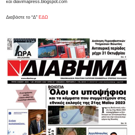
και
diavimapress.blogspot.com
Διαβάστε το “Δ”
ΕΔΩ