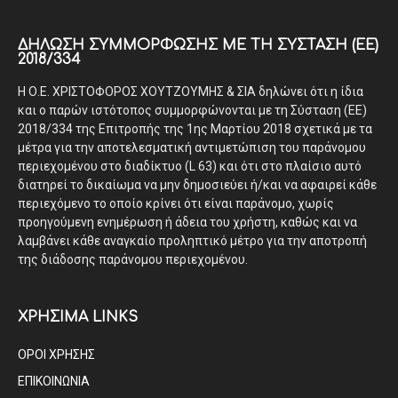
ΔΉΛΩΣΗ ΣΥΜΜΌΡΦΩΣΗΣ ΜΕ ΤΗ ΣΎΣΤΑΣΗ (ΕΕ)
2018/334
Η Ο.Ε. ΧΡΙΣΤΟΦΟΡΟΣ ΧΟΥΤΖΟΥΜΗΣ & ΣΙΑ δηλώνει ότι η ίδια
και ο παρών ιστότοπος συμμορφώνονται με τη Σύσταση (ΕΕ)
2018/334 της Επιτροπής της 1ης Μαρτίου 2018 σχετικά με τα
μέτρα για την αποτελεσματική αντιμετώπιση του παράνομου
περιεχομένου στο διαδίκτυο (L 63) και ότι στο πλαίσιο αυτό
διατηρεί το δικαίωμα να μην δημοσιεύει ή/και να αφαιρεί κάθε
περιεχόμενο το οποίο κρίνει ότι είναι παράνομο, χωρίς
προηγούμενη ενημέρωση ή άδεια του χρήστη, καθώς και να
λαμβάνει κάθε αναγκαίο προληπτικό μέτρο για την αποτροπή
της διάδοσης παράνομου περιεχομένου.
ΧΡΗΣΙΜΑ LINKS
ΟΡΟΙ ΧΡΗΣΗΣ
ΕΠΙΚΟΙΝΩΝΙΑ