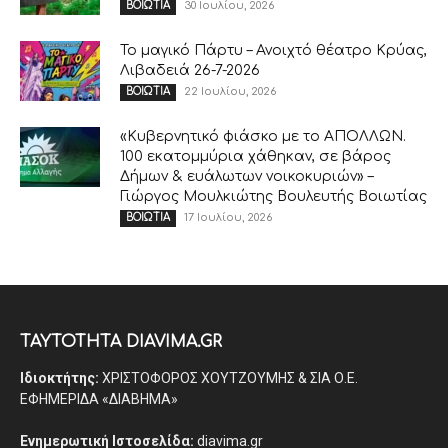
30 Ιουλίου, 2026
ΒΟΙΩΤΙΑ
Το μαγικό Πάρτυ – Ανοιχτό θέατρο Κρύας,
Λιβαδειά 26-7-2026
22 Ιουλίου, 2026
ΒΟΙΩΤΙΑ
«Κυβερνητικό φιάσκο με το ΑΠΟΛΛΩΝ.
100 εκατομμύρια χάθηκαν, σε βάρος
Δήμων & ευάλωτων νοικοκυριών» –
Γιώργος Μουλκιώτης Βουλευτής Βοιωτίας
17 Ιουλίου, 2026
ΒΟΙΩΤΙΑ
ΤΑΥΤΟΤΗΤΑ DIAVIMA.GR
Ιδιοκτήτης:
ΧΡΙΣΤΟΦΟΡΟΣ ΧΟΥΤΖΟΥΜΗΣ & ΣΙΑ Ο.Ε.
ΕΦΗΜΕΡΙΔΑ «ΔΙΑΒΗΜΑ»
Ενημερωτική Ιστοσελίδα:
diavima.gr