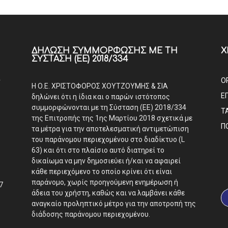
ΔΉΛΩΣΗ ΣΥΜΜΌΡΦΩΣΗΣ ΜΕ ΤΗ
Χ
ΣΎΣΤΑΣΗ (ΕΕ) 2018/334
Α
Ο
Η Ο.Ε. ΧΡΙΣΤΟΦΟΡΟΣ ΧΟΥΤΖΟΥΜΗΣ & ΣΙΑ
Ε
δηλώνει ότι η ίδια και ο παρών ιστότοπος
συμμορφώνονται με τη Σύσταση (ΕΕ) 2018/334
Τ
της Επιτροπής της 1ης Μαρτίου 2018 σχετικά με
Π
τα μέτρα για την αποτελεσματική αντιμετώπιση
του παράνομου περιεχομένου στο διαδίκτυο (L
63) και ότι στο πλαίσιο αυτό διατηρεί το
δικαίωμα να μην δημοσιεύει ή/και να αφαιρεί
κάθε περιεχόμενο το οποίο κρίνει ότι είναι
παράνομο, χωρίς προηγούμενη ενημέρωση ή
7
άδεια του χρήστη, καθώς και να λαμβάνει κάθε
αναγκαίο προληπτικό μέτρο για την αποτροπή της
διάδοσης παράνομου περιεχομένου.