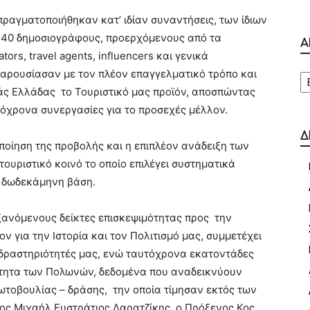
πραγματοποιήθηκαν κατ’ ιδίαν συναντήσεις, των ίδιων
 40 δημοσιογράφους, προερχόμενους από τα
Α
rs, travel agents, influencers και γενικά
Α
παρουσίασαν με τον πλέον επαγγελματικό τρόπο και
άς Ελλάδας το Τουριστικό μας προϊόν, αποσπώντας
τόχρονα συνεργασίες για το προσεχές μέλλον.
Δ
ποίηση της προβολής και η επιπλέον ανάδειξη των
ουριστικό κοινό το οποίο επιλέγει συστηματικά
ε δωδεκάμηνη βάση.
ξανόμενους δείκτες επισκεψιμότητας προς την
ον για την Ιστορία και τον Πολιτισμό μας, συμμετέχει
 δραστηριότητές μας, ενώ ταυτόχρονα εκατοντάδες
ότητα των Πολωνών, δεδομένα που αναδεικνύουν
ωτοβουλίας – δράσης, την οποία τίμησαν εκτός των
ος Μιχαήλ Ευστράτιος Δαρατζίκης, ο Πρόξενος Κος