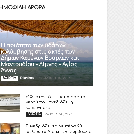
ΗΜΟΦΙΛΗ ΑΡΘΡΑ
Η ποιότητα των υδάτων
κολύμβησης στις ακτές των
Δήμων Καμένων Βούρλων και
Μαντουδίου – Λίμνης – Αγίας
Άννας
Diavima
-
2 Αυγούστου, 2026
ΒΟΙΩΤΙΑ
«ΟΧΙ στην ιδιωτικοποίηση του
νερού που σχεδιάζει η
κυβέρνηση»
24 Ιουλίου, 2026
ΒΟΙΩΤΙΑ
Συνεδριάζει τη Δευτέρα 20
Ιουλίου το Διοικητικό Συμβούλιο