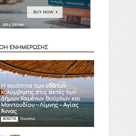
ΟΗ ΕΝΗΜΕΡΩΣΗΣ
Η ποιότητα των υδάτων
κολύμβησης στις ακτές των
Δήμων Καμένων Βούρλων και
Μαντουδίου – Λίμνης – Αγίας
Άννας
Diavima
-
2 Αυγούστου, 2026
ΒΟΙΩΤΙΑ