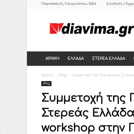
Παρασκευή, 7 Αυγούστου, 2026
Σύνδεση / Εγγ
DIAVIMA.GR
ΕΒΔΟΜΑΔΙΑΙΑ
ΠΟΛΙΤΙΚΗ
ΣΑΤΙΡΙΚΗ
ΕΦΗΜΕΡΙΔΑ
ΣΤΕΡΕΑΣ
ΕΛΛΑΔΑΣ,
ΑΡΧΙΚΗ
ΕΛΛΑΔΑ
ΣΤΕΡΕΑ ΕΛΛΑΔΑ
ΒΟΙΩΤΙΑ,
ΛΙΒΑΔΕΙΑ,
Αρχική
ΘΗΒΑ
Blog
Συμμετοχή της Περιφέρειας Στερεά
Blog
Συμμετοχή της 
Στερεάς Ελλάδα
workshop στην 