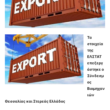
Τα
στοιχεία
της
ΕΛΣΤΑΤ
επεξεργ
άστηκε ο
Σύνδεσμ
ος
Βιομηχαν
ιών
Θεσσαλίας και Στερεάς Ελλάδος