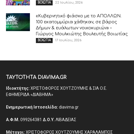
22 Ιουλίου, 2026
ΒΟΙΩΤΙΑ
«Κυβερνητικό φιάσκο με το ΑΠΟΛΛΩΝ.
100 εκατομμύρια χάθηκαν, σε βάρος
Δήμων & ευάλωτων νοικοκυριών» –
Γιώργος Μουλκιώτης Βουλευτής Βοιωτίας
17 Ιουλίου, 2026
ΒΟΙΩΤΙΑ
ΤΑΥΤΟΤΗΤΑ DIAVIMA.GR
Ιδιοκτήτης:
ΧΡΙΣΤΟΦΟΡΟΣ ΧΟΥΤΖΟΥΜΗΣ & ΣΙΑ Ο.Ε.
ΕΦΗΜΕΡΙΔΑ «ΔΙΑΒΗΜΑ»
Ενημερωτική Ιστοσελίδα:
diavima.gr
Α.Φ.Μ.
099264381
Δ.Ο.Υ.
ΛΙΒΑΔΕΙΑΣ
Μέτοχοι:
ΧΡΙΣΤΟΦΟΡΟΣ ΧΟΥΤΖΟΥΜΗΣ ΧΑΡΑΛΑΜΠΟΣ