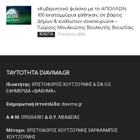
«Κυβερνητικό φιάσκο με το ΑΠΟΛΛΩΝ.
100 εκατομμύρια χάθηκαν, σε βάρος
Δήμων & ευάλωτων νοικοκυριών» –
Γιώργος Μουλκιώτης Βουλευτής Βοιωτίας
17 Ιουλίου, 2026
ΒΟΙΩΤΙΑ
ΤΑΥΤΟΤΗΤΑ DIAVIMA.GR
Ιδιοκτήτης:
ΧΡΙΣΤΟΦΟΡΟΣ ΧΟΥΤΖΟΥΜΗΣ & ΣΙΑ Ο.Ε.
ΕΦΗΜΕΡΙΔΑ «ΔΙΑΒΗΜΑ»
Ενημερωτική Ιστοσελίδα:
diavima.gr
Α.Φ.Μ.
099264381
Δ.Ο.Υ.
ΛΙΒΑΔΕΙΑΣ
Μέτοχοι:
ΧΡΙΣΤΟΦΟΡΟΣ ΧΟΥΤΖΟΥΜΗΣ ΧΑΡΑΛΑΜΠΟΣ
ΧΟΥΤΖΟΥΜΗΣ