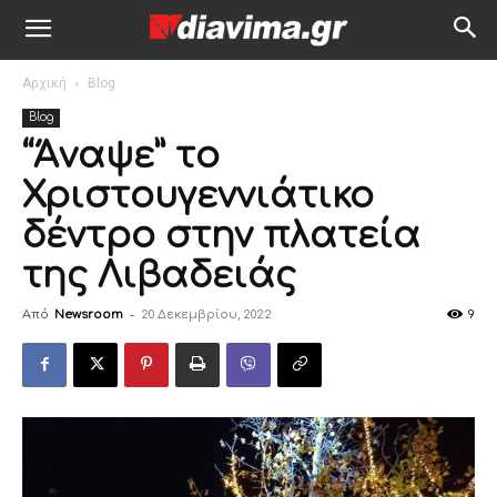
Αρχική
Blog
Blog
“Άναψε” το
Χριστουγεννιάτικο
δέντρο στην πλατεία
της Λιβαδειάς
Από
Newsroom
-
20 Δεκεμβρίου, 2022
9