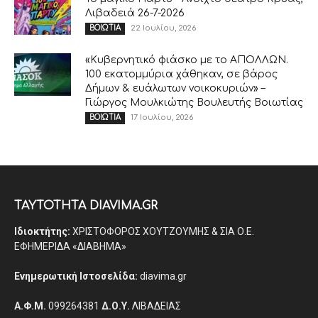
Λιβαδειά 26-7-2026
22 Ιουλίου, 2026
ΒΟΙΩΤΙΑ
«Κυβερνητικό φιάσκο με το ΑΠΟΛΛΩΝ.
100 εκατομμύρια χάθηκαν, σε βάρος
Δήμων & ευάλωτων νοικοκυριών» –
Γιώργος Μουλκιώτης Βουλευτής Βοιωτίας
17 Ιουλίου, 2026
ΒΟΙΩΤΙΑ
ΤΑΥΤΟΤΗΤΑ DIAVIMA.GR
Ιδιοκτήτης:
ΧΡΙΣΤΟΦΟΡΟΣ ΧΟΥΤΖΟΥΜΗΣ & ΣΙΑ Ο.Ε.
ΕΦΗΜΕΡΙΔΑ «ΔΙΑΒΗΜΑ»
Ενημερωτική Ιστοσελίδα:
diavima.gr
Α.Φ.Μ.
099264381
Δ.Ο.Υ.
ΛΙΒΑΔΕΙΑΣ