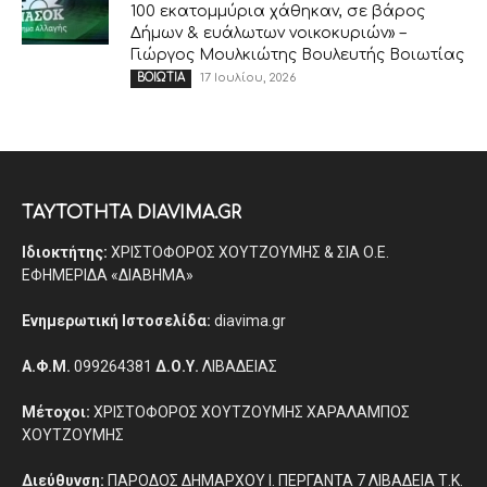
100 εκατομμύρια χάθηκαν, σε βάρος
Δήμων & ευάλωτων νοικοκυριών» –
Γιώργος Μουλκιώτης Βουλευτής Βοιωτίας
17 Ιουλίου, 2026
ΒΟΙΩΤΙΑ
ΤΑΥΤΟΤΗΤΑ DIAVIMA.GR
Ιδιοκτήτης:
ΧΡΙΣΤΟΦΟΡΟΣ ΧΟΥΤΖΟΥΜΗΣ & ΣΙΑ Ο.Ε.
ΕΦΗΜΕΡΙΔΑ «ΔΙΑΒΗΜΑ»
Ενημερωτική Ιστοσελίδα:
diavima.gr
Α.Φ.Μ.
099264381
Δ.Ο.Υ.
ΛΙΒΑΔΕΙΑΣ
Μέτοχοι:
ΧΡΙΣΤΟΦΟΡΟΣ ΧΟΥΤΖΟΥΜΗΣ ΧΑΡΑΛΑΜΠΟΣ
ΧΟΥΤΖΟΥΜΗΣ
Διεύθυνση:
ΠΑΡΟΔΟΣ ΔΗΜΑΡΧΟΥ Ι. ΠΕΡΓΑΝΤΑ 7 ΛΙΒΑΔΕΙΑ Τ.Κ.