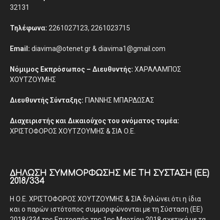
32131
Τηλέφωνα:
2261027123, 2261023715
Email:
diavima@otenet.gr & diavima1@gmail.com
Νόμιμος Εκπρόσωπος – Διευθυντής:
ΧΑΡΑΛΑΜΠΟΣ
ΧΟΥΤΖΟΥΜΗΣ
Διευθυντής Σύνταξης:
ΓΙΑΝΝΗΣ ΜΠΑΡΔΩΣΑΣ
Διαχειριστής και Δικαιούχος του ονόματος τομέα:
ΧΡΙΣΤΟΦΟΡΟΣ ΧΟΥΤΖΟΥΜΗΣ & ΣΙΑ Ο.Ε.
ΔΉΛΩΣΗ ΣΥΜΜΌΡΦΩΣΗΣ ΜΕ ΤΗ ΣΎΣΤΑΣΗ (ΕΕ)
2018/334
Η Ο.Ε. ΧΡΙΣΤΟΦΟΡΟΣ ΧΟΥΤΖΟΥΜΗΣ & ΣΙΑ δηλώνει ότι η ίδια
και ο παρών ιστότοπος συμμορφώνονται με τη Σύσταση (ΕΕ)
2018/334 της Επιτροπής της 1ης Μαρτίου 2018 σχετικά με τα