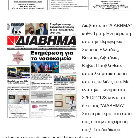
Διαβάστε το “ΔIABHMA”
κάθε Τρίτη. Ενημέρωση
από την Περιφέρεια
Στερεάς Ελλάδας,
Βοιωτία, Λιβαδειά,
Θήβα. Προβληθείτε
αποτελεσματικά μέσα
από τις σελίδες του. Με
ένα τηλεφώνημα στο
2261027123 κάντε το
δικό σας “ΔΙΑΒΗΜΑ”.
Στο περίπτερο, στο σπίτι
σας ή στην επιχείρηση
σας! Στο διαδίκτυο:
diavima.gr και diavimapress.blogspot.com