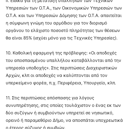
ii. Ειδικά για τη μετάταξη υπαλλήλων των Τεχνικών
Υπηρεσιών των Ο.Τ.Α., των Οικονομικών Υπηρεσιών των
Ο.Τ.Α. και των Υπηρεσιών Δόμησης των Ο.Τ.Α. απαιτείται
η σύμφωνη γνώμη του αρμόδιου για τον διορισμό
οργάνου το ελάχιστο ποσοστό πληρότητας των θέσεων
θα είναι 85% (ισχύει μόνο για τις Τεχνικές Υπηρεσίες).
10. Καθολική εφαρμογή της πρόβλεψης: «Οι αποδοχές
του αποσπασμένου υπαλλήλου καταβάλλονται από την
υπηρεσία υποδοχής». Στις περιπτώσεις Διαχειριστικών
Αρχών, κλπ οι αποδοχές να καλύπτονται από τον
υπερκείμενο φορέα, π.χ. Περιφέρεια, Υπουργείο, κλπ.
11. Στις περιπτώσεις απόσπασης για λόγους
συνυπηρέτησης, στις οποίες τουλάχιστον ο ένας εκ των
δύο συζύγων ή συμβιούντων υπηρετεί σε νησιωτικό,
ορεινό ή παραμεθόριο Δήμο, να αποσπάται υποχρεωτικά
ο έτερος σύζυγος ή συμβιών.