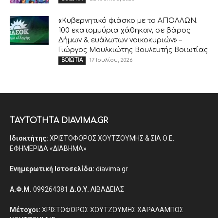
«Κυβερνητικό φιάσκο με το ΑΠΟΛΛΩΝ.
100 εκατομμύρια χάθηκαν, σε βάρος
Δήμων & ευάλωτων νοικοκυριών» –
Γιώργος Μουλκιώτης Βουλευτής Βοιωτίας
17 Ιουλίου, 2026
ΒΟΙΩΤΙΑ
ΤΑΥΤΟΤΗΤΑ DIAVIMA.GR
Ιδιοκτήτης:
ΧΡΙΣΤΟΦΟΡΟΣ ΧΟΥΤΖΟΥΜΗΣ & ΣΙΑ Ο.Ε.
ΕΦΗΜΕΡΙΔΑ «ΔΙΑΒΗΜΑ»
Ενημερωτική Ιστοσελίδα:
diavima.gr
Α.Φ.Μ.
099264381
Δ.Ο.Υ.
ΛΙΒΑΔΕΙΑΣ
Μέτοχοι:
ΧΡΙΣΤΟΦΟΡΟΣ ΧΟΥΤΖΟΥΜΗΣ ΧΑΡΑΛΑΜΠΟΣ