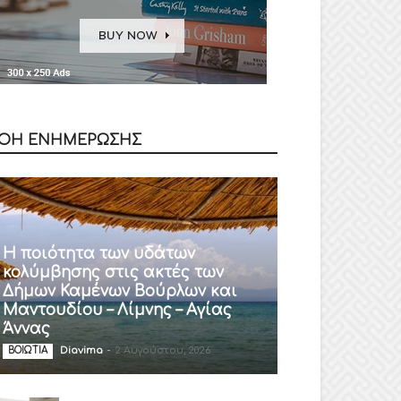
ΟΗ ΕΝΗΜΕΡΩΣΗΣ
Η ποιότητα των υδάτων
κολύμβησης στις ακτές των
Δήμων Καμένων Βούρλων και
Μαντουδίου – Λίμνης – Αγίας
Άννας
Diavima
-
2 Αυγούστου, 2026
ΒΟΙΩΤΙΑ