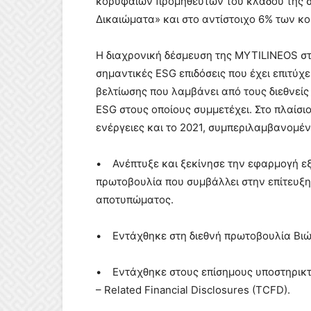
κορυφαίων προμηθευτών του κλάδου της σ
Δικαιώματα» και στο αντίστοιχο 6% των 
Η διαχρονική δέσμευση της MYTILINEOS στ
σημαντικές ESG επιδόσεις που έχει επιτύχει
βελτίωσης που λαμβάνει από τους διεθνεί
ESG στους οποίους συμμετέχει. Στο πλαίσι
ενέργειες και το 2021, συμπεριλαμβανομ
• Ανέπτυξε και ξεκίνησε την εφαρμογή εξ
πρωτοβουλία που συμβάλλει στην επίτευξ
αποτυπώματος.
• Εντάχθηκε στη διεθνή πρωτοβουλία Βιώ
• Εντάχθηκε στους επίσημους υποστηρικτέ
– Related Financial Disclosures (TCFD).