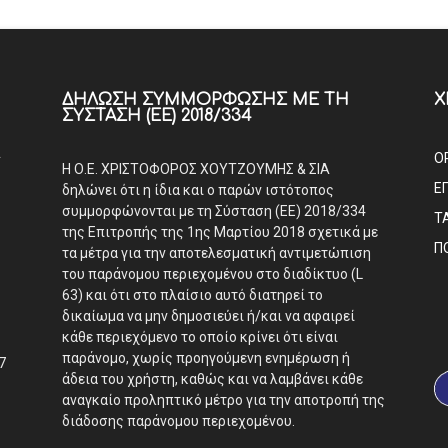
ΔΉΛΩΣΗ ΣΥΜΜΌΡΦΩΣΗΣ ΜΕ ΤΗ
Χ
ΣΎΣΤΑΣΗ (ΕΕ) 2018/334
Α
Ο
Η Ο.Ε. ΧΡΙΣΤΟΦΟΡΟΣ ΧΟΥΤΖΟΥΜΗΣ & ΣΙΑ
Ε
δηλώνει ότι η ίδια και ο παρών ιστότοπος
συμμορφώνονται με τη Σύσταση (ΕΕ) 2018/334
Τ
της Επιτροπής της 1ης Μαρτίου 2018 σχετικά με
Π
τα μέτρα για την αποτελεσματική αντιμετώπιση
του παράνομου περιεχομένου στο διαδίκτυο (L
63) και ότι στο πλαίσιο αυτό διατηρεί το
δικαίωμα να μην δημοσιεύει ή/και να αφαιρεί
κάθε περιεχόμενο το οποίο κρίνει ότι είναι
παράνομο, χωρίς προηγούμενη ενημέρωση ή
7
άδεια του χρήστη, καθώς και να λαμβάνει κάθε
αναγκαίο προληπτικό μέτρο για την αποτροπή της
διάδοσης παράνομου περιεχομένου.