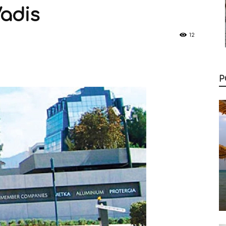
adis
12
Ρ