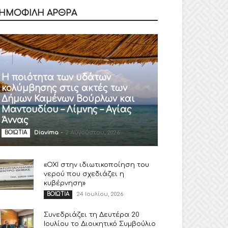
ΗΜΟΦΙΛΗ ΑΡΘΡΑ
Η ποιότητα των υδάτων
κολύμβησης στις ακτές των
Δήμων Καμένων Βούρλων και
Μαντουδίου – Λίμνης – Αγίας
Άννας
Diavima
-
2 Αυγούστου, 2026
ΒΟΙΩΤΙΑ
«ΟΧΙ στην ιδιωτικοποίηση του
νερού που σχεδιάζει η
κυβέρνηση»
24 Ιουλίου, 2026
ΒΟΙΩΤΙΑ
Συνεδριάζει τη Δευτέρα 20
Ιουλίου το Διοικητικό Συμβούλιο