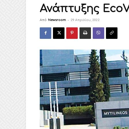
Ανάπτυξης EcoV
Από
Newsroom
-
29 Απριλίου, 2022