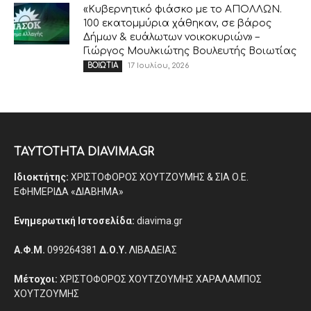
«Κυβερνητικό φιάσκο με το ΑΠΟΛΛΩΝ.
100 εκατομμύρια χάθηκαν, σε βάρος
Δήμων & ευάλωτων νοικοκυριών» –
Γιώργος Μουλκιώτης Βουλευτής Βοιωτίας
17 Ιουλίου, 2026
ΒΟΙΩΤΙΑ
ΤΑΥΤΟΤΗΤΑ DIAVIMA.GR
Ιδιοκτήτης:
ΧΡΙΣΤΟΦΟΡΟΣ ΧΟΥΤΖΟΥΜΗΣ & ΣΙΑ Ο.Ε.
ΕΦΗΜΕΡΙΔΑ «ΔΙΑΒΗΜΑ»
Ενημερωτική Ιστοσελίδα:
diavima.gr
Α.Φ.Μ.
099264381
Δ.Ο.Υ.
ΛΙΒΑΔΕΙΑΣ
Μέτοχοι:
ΧΡΙΣΤΟΦΟΡΟΣ ΧΟΥΤΖΟΥΜΗΣ ΧΑΡΑΛΑΜΠΟΣ
ΧΟΥΤΖΟΥΜΗΣ