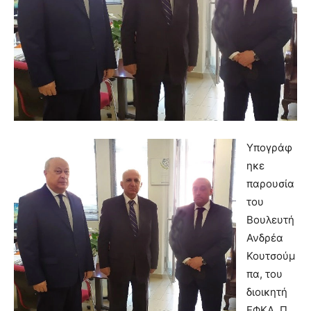
Υπογράφ
ηκε
παρουσία
του
Βουλευτή
Ανδρέα
Κουτσούμ
πα, του
διοικητή
ΕΦΚΑ Π.