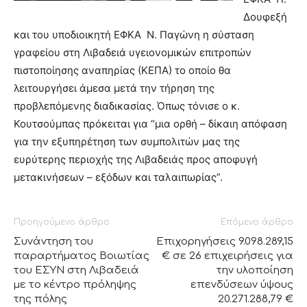
Δουφεξή
και του υποδιοικητή ΕΦΚΑ Ν. Παγώνη η σύσταση
γραφείου στη Λιβαδειά υγειονομικών επιτροπών
πιστοποίησης αναπηρίας (ΚΕΠΑ) το οποίο θα
λειτουργήσει άμεσα μετά την τήρηση της
προβλεπόμενης διαδικασίας. Όπως τόνισε ο κ.
Κουτσούμπας πρόκειται για “μια ορθή – δίκαιη απόφαση
για την εξυπηρέτηση των συμπολιτών μας της
ευρύτερης περιοχής της Λιβαδειάς προς αποφυγή
μετακινήσεων – εξόδων και ταλαιπωρίας”.
Προηγούμενο άρθρο
Επόμενο άρθρο
Συνάντηση του
Επιχορηγήσεις 9.098.289,15
παραρτήματος Βοιωτίας
€ σε 26 επιχειρήσεις για
του ΕΣΥΝ στη Λιβαδειά
την υλοποίηση
με το κέντρο πρόληψης
επενδύσεων ύψους
της πόλης
20.271.288,79 €