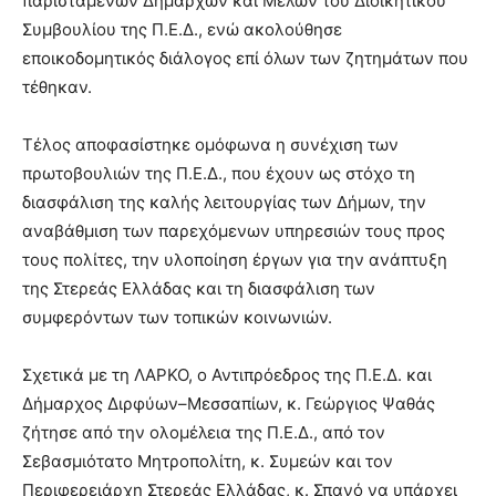
παριστάμενων Δημάρχων και Μελών του Διοικητικού
Συμβουλίου της Π.Ε.Δ., ενώ ακολούθησε
εποικοδομητικός διάλογος επί όλων των ζητημάτων που
τέθηκαν.
Τέλος αποφασίστηκε ομόφωνα η συνέχιση των
πρωτοβουλιών της Π.Ε.Δ., που έχουν ως στόχο τη
διασφάλιση της καλής λειτουργίας των Δήμων, την
αναβάθμιση των παρεχόμενων υπηρεσιών τους προς
τους πολίτες, την υλοποίηση έργων για την ανάπτυξη
της Στερεάς Ελλάδας και τη διασφάλιση των
συμφερόντων των τοπικών κοινωνιών.
Σχετικά με τη ΛΑΡΚΟ, ο Αντιπρόεδρος της Π.Ε.Δ. και
Δήμαρχος Διρφύων–Μεσσαπίων, κ. Γεώργιος Ψαθάς
ζήτησε από την ολομέλεια της Π.Ε.Δ., από τον
Σεβασμιότατο Μητροπολίτη, κ. Συμεών και τον
Περιφερειάρχη Στερεάς Ελλάδας, κ. Σπανό να υπάρχει