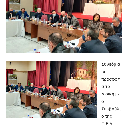
Συνεδρία
σε
πρόσφατ
α το
Διοικητικ
ό
Συμβούλι
ο της
Π.Ε.Δ.