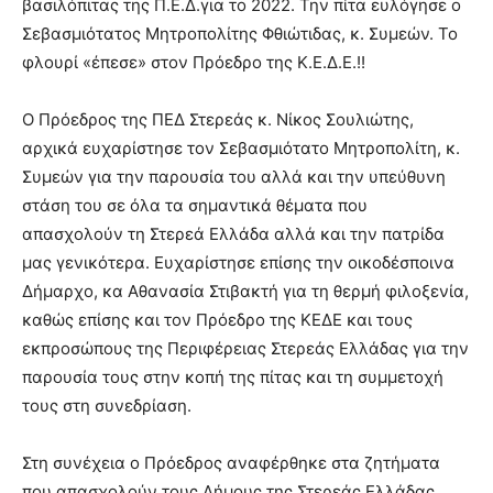
βασιλόπιτας της Π.Ε.Δ.για το 2022. Την πίτα ευλόγησε ο
Σεβασμιότατος Μητροπολίτης Φθιώτιδας, κ. Συμεών. Το
φλουρί «έπεσε» στον Πρόεδρο της Κ.Ε.Δ.Ε.!!
Ο Πρόεδρος της ΠΕΔ Στερεάς κ. Νίκος Σουλιώτης,
αρχικά ευχαρίστησε τον Σεβασμιότατο Μητροπολίτη, κ.
Συμεών για την παρουσία του αλλά και την υπεύθυνη
στάση του σε όλα τα σημαντικά θέματα που
απασχολούν τη Στερεά Ελλάδα αλλά και την πατρίδα
μας γενικότερα. Ευχαρίστησε επίσης την οικοδέσποινα
Δήμαρχο, κα Αθανασία Στιβακτή για τη θερμή φιλοξενία,
καθώς επίσης και τον Πρόεδρο της ΚΕΔΕ και τους
εκπροσώπους της Περιφέρειας Στερεάς Ελλάδας για την
παρουσία τους στην κοπή της πίτας και τη συμμετοχή
τους στη συνεδρίαση.
Στη συνέχεια ο Πρόεδρος αναφέρθηκε στα ζητήματα
που απασχολούν τους Δήμους της Στερεάς Ελλάδας