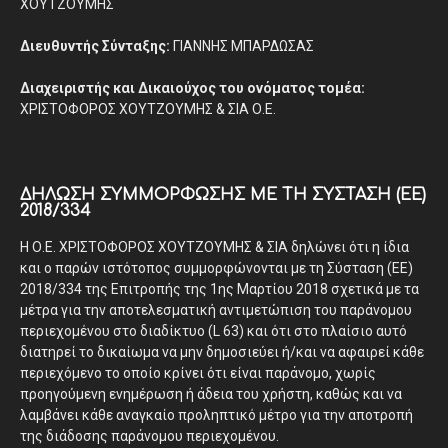
ΧΟΥΤΖΟΥΜΗΣ
Διευθυντής Σύνταξης:
ΓΙΑΝΝΗΣ ΜΠΑΡΔΩΣΑΣ
Διαχειριστής και Δικαιούχος του ονόματος τομέα:
ΧΡΙΣΤΟΦΟΡΟΣ ΧΟΥΤΖΟΥΜΗΣ & ΣΙΑ Ο.Ε.
ΔΉΛΩΣΗ ΣΥΜΜΌΡΦΩΣΗΣ ΜΕ ΤΗ ΣΎΣΤΑΣΗ (ΕΕ)
2018/334
Η Ο.Ε. ΧΡΙΣΤΟΦΟΡΟΣ ΧΟΥΤΖΟΥΜΗΣ & ΣΙΑ δηλώνει ότι η ίδια
και ο παρών ιστότοπος συμμορφώνονται με τη Σύσταση (ΕΕ)
2018/334 της Επιτροπής της 1ης Μαρτίου 2018 σχετικά με τα
μέτρα για την αποτελεσματική αντιμετώπιση του παράνομου
περιεχομένου στο διαδίκτυο (L 63) και ότι στο πλαίσιο αυτό
διατηρεί το δικαίωμα να μην δημοσιεύει ή/και να αφαιρεί κάθε
περιεχόμενο το οποίο κρίνει ότι είναι παράνομο, χωρίς
προηγούμενη ενημέρωση ή άδεια του χρήστη, καθώς και να
λαμβάνει κάθε αναγκαίο προληπτικό μέτρο για την αποτροπή
της διάδοσης παράνομου περιεχομένου.