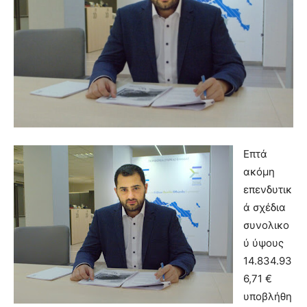
Επτά
ακόμη
επενδυτικ
ά σχέδια
συνολικο
ύ ύψους
14.834.93
6,71 €
υποβλήθη