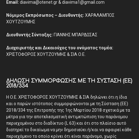
Email:
diavima@otenet.gr & diavima1@gmail.com
Νόμιμος Εκπρόσωπος – Διευθυντής:
ΧΑΡΑΛΑΜΠΟΣ
ΧΟΥΤΖΟΥΜΗΣ
Διευθυντής Σύνταξης:
ΓΙΑΝΝΗΣ ΜΠΑΡΔΩΣΑΣ
Διαχειριστής και Δικαιούχος του ονόματος τομέα:
ΧΡΙΣΤΟΦΟΡΟΣ ΧΟΥΤΖΟΥΜΗΣ & ΣΙΑ Ο.Ε.
ΔΉΛΩΣΗ ΣΥΜΜΌΡΦΩΣΗΣ ΜΕ ΤΗ ΣΎΣΤΑΣΗ (ΕΕ)
2018/334
Η Ο.Ε. ΧΡΙΣΤΟΦΟΡΟΣ ΧΟΥΤΖΟΥΜΗΣ & ΣΙΑ δηλώνει ότι η ίδια
και ο παρών ιστότοπος συμμορφώνονται με τη Σύσταση (ΕΕ)
2018/334 της Επιτροπής της 1ης Μαρτίου 2018 σχετικά με τα
μέτρα για την αποτελεσματική αντιμετώπιση του παράνομου
περιεχομένου στο διαδίκτυο (L 63) και ότι στο πλαίσιο αυτό
διατηρεί το δικαίωμα να μην δημοσιεύει ή/και να αφαιρεί κάθε
περιεχόμενο το οποίο κρίνει ότι είναι παράνομο, χωρίς