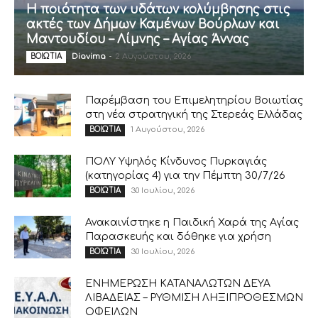
Η ποιότητα των υδάτων κολύμβησης στις
ακτές των Δήμων Καμένων Βούρλων και
Μαντουδίου – Λίμνης – Αγίας Άννας
Diavima
-
2 Αυγούστου, 2026
ΒΟΙΩΤΙΑ
Παρέμβαση του Επιμελητηρίου Βοιωτίας
στη νέα στρατηγική της Στερεάς Ελλάδας
1 Αυγούστου, 2026
ΒΟΙΩΤΙΑ
ΠΟΛΥ Υψηλός Κίνδυνος Πυρκαγιάς
(κατηγορίας 4) για την Πέμπτη 30/7/26
30 Ιουλίου, 2026
ΒΟΙΩΤΙΑ
Ανακαινίστηκε η Παιδική Χαρά της Αγίας
Παρασκευής και δόθηκε για χρήση
30 Ιουλίου, 2026
ΒΟΙΩΤΙΑ
ΕΝΗΜΕΡΩΣΗ ΚΑΤΑΝΑΛΩΤΩΝ ΔΕΥΑ
ΛΙΒΑΔΕΙΑΣ – ΡΥΘΜΙΣΗ ΛΗΞΙΠΡΟΘΕΣΜΩΝ
ΟΦΕΙΛΩΝ