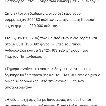
Παπανδρέου στον β’ γύρο των εσωκομματικών εκλογών.
Στην εκλογική διαδικασία στον δεύτερο γύρο
συμμετείχαν 206.180 πολίτες ενώ την πρώτη Κυριακή
είχαν ψηφίσει 270.000 πολίτες.
Στο 97,11% (200.294) των ψηφισάντων η διαφορά είναι
στο 67,88% (135.092 ψήφοι) – υπέρ του Νίκου
Ανδρουλάκη έναντι 32,12% (63.925 ψήφους ) του
Γιώργου Παπανδρέου.
«Σήμερα ανοίγει μια νέα σελίδα για την ιστορία της
δημοκρατικής παράταξης και του ΠΑΣΟΚ» είπε αρχικά ο
Νίκος Ανδρουλάκης μετά την ανακοίνωση των
αποτελεσμάτων.
«Η νέα εποχή αρχίζει με δυναμισμό, αισιοδοξία και
αυτοπεποίθηση» συμπλήρωσε. Παράλληλα τόνισε πως