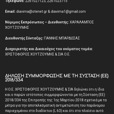
Τηλέφωνα:
2261027123, 2261023715
Email:
diavima@otenet.gr & diavima1@gmail.com
Νόμιμος Εκπρόσωπος – Διευθυντής:
ΧΑΡΑΛΑΜΠΟΣ
ΧΟΥΤΖΟΥΜΗΣ
Διευθυντής Σύνταξης:
ΓΙΑΝΝΗΣ ΜΠΑΡΔΩΣΑΣ
Διαχειριστής και Δικαιούχος του ονόματος τομέα:
ΧΡΙΣΤΟΦΟΡΟΣ ΧΟΥΤΖΟΥΜΗΣ & ΣΙΑ Ο.Ε.
ΔΉΛΩΣΗ ΣΥΜΜΌΡΦΩΣΗΣ ΜΕ ΤΗ ΣΎΣΤΑΣΗ (ΕΕ)
2018/334
Η Ο.Ε. ΧΡΙΣΤΟΦΟΡΟΣ ΧΟΥΤΖΟΥΜΗΣ & ΣΙΑ δηλώνει ότι η ίδια
και ο παρών ιστότοπος συμμορφώνονται με τη Σύσταση (ΕΕ)
2018/334 της Επιτροπής της 1ης Μαρτίου 2018 σχετικά με τα
μέτρα για την αποτελεσματική αντιμετώπιση του παράνομου
περιεχομένου στο διαδίκτυο (L 63) και ότι στο πλαίσιο αυτό