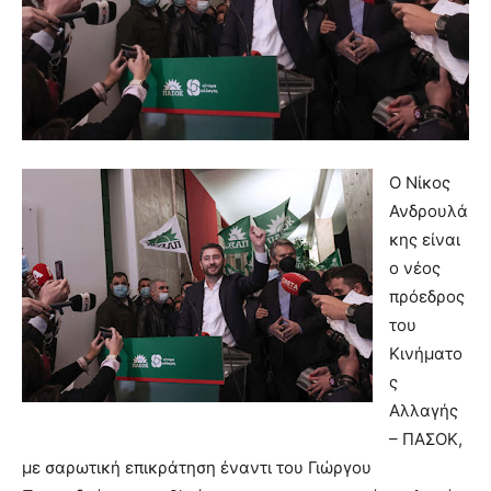
Ο Νίκος
Ανδρουλά
κης είναι
ο νέος
πρόεδρος
του
Κινήματο
ς
Αλλαγής
– ΠΑΣΟΚ,
με σαρωτική επικράτηση έναντι του Γιώργου