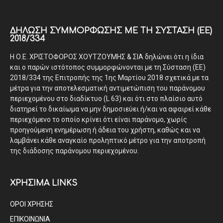
ΔΉΛΩΣΗ ΣΥΜΜΌΡΦΩΣΗΣ ΜΕ ΤΗ ΣΎΣΤΑΣΗ (ΕΕ)
2018/334
Η Ο.Ε. ΧΡΙΣΤΟΦΟΡΟΣ ΧΟΥΤΖΟΥΜΗΣ & ΣΙΑ δηλώνει ότι η ίδια
και ο παρών ιστότοπος συμμορφώνονται με τη Σύσταση (ΕΕ)
2018/334 της Επιτροπής της 1ης Μαρτίου 2018 σχετικά με τα
μέτρα για την αποτελεσματική αντιμετώπιση του παράνομου
περιεχομένου στο διαδίκτυο (L 63) και ότι στο πλαίσιο αυτό
διατηρεί το δικαίωμα να μην δημοσιεύει ή/και να αφαιρεί κάθε
περιεχόμενο το οποίο κρίνει ότι είναι παράνομο, χωρίς
προηγούμενη ενημέρωση ή άδεια του χρήστη, καθώς και να
λαμβάνει κάθε αναγκαίο προληπτικό μέτρο για την αποτροπή
της διάδοσης παράνομου περιεχομένου.
ΧΡΗΣΙΜΑ LINKS
ΟΡΟΙ ΧΡΗΣΗΣ
ΕΠΙΚΟΙΝΩΝΙΑ