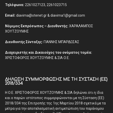
Τηλέφωνα:
2261027123, 2261023715
Email:
diavima@otenet.gr & diavima1@gmail.com
Νόμιμος Εκπρόσωπος – Διευθυντής:
ΧΑΡΑΛΑΜΠΟΣ
ΧΟΥΤΖΟΥΜΗΣ
Διευθυντής Σύνταξης:
ΓΙΑΝΝΗΣ ΜΠΑΡΔΩΣΑΣ
Διαχειριστής και Δικαιούχος του ονόματος τομέα:
ΧΡΙΣΤΟΦΟΡΟΣ ΧΟΥΤΖΟΥΜΗΣ & ΣΙΑ Ο.Ε.
ΔΉΛΩΣΗ ΣΥΜΜΌΡΦΩΣΗΣ ΜΕ ΤΗ ΣΎΣΤΑΣΗ (ΕΕ)
2018/334
Η Ο.Ε. ΧΡΙΣΤΟΦΟΡΟΣ ΧΟΥΤΖΟΥΜΗΣ & ΣΙΑ δηλώνει ότι η ίδια
και ο παρών ιστότοπος συμμορφώνονται με τη Σύσταση (ΕΕ)
2018/334 της Επιτροπής της 1ης Μαρτίου 2018 σχετικά με τα
μέτρα για την αποτελεσματική αντιμετώπιση του παράνομου