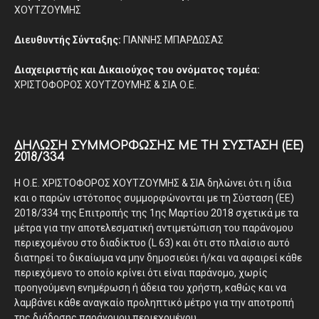
ΧΟΥΤΖΟΥΜΗΣ
Διευθυντής Σύνταξης:
ΓΙΑΝΝΗΣ ΜΠΑΡΔΩΣΑΣ
Διαχειριστής και Δικαιούχος του ονόματος τομέα:
ΧΡΙΣΤΟΦΟΡΟΣ ΧΟΥΤΖΟΥΜΗΣ & ΣΙΑ Ο.Ε.
ΔΉΛΩΣΗ ΣΥΜΜΌΡΦΩΣΗΣ ΜΕ ΤΗ ΣΎΣΤΑΣΗ (ΕΕ)
2018/334
Η Ο.Ε. ΧΡΙΣΤΟΦΟΡΟΣ ΧΟΥΤΖΟΥΜΗΣ & ΣΙΑ δηλώνει ότι η ίδια
και ο παρών ιστότοπος συμμορφώνονται με τη Σύσταση (ΕΕ)
2018/334 της Επιτροπής της 1ης Μαρτίου 2018 σχετικά με τα
μέτρα για την αποτελεσματική αντιμετώπιση του παράνομου
περιεχομένου στο διαδίκτυο (L 63) και ότι στο πλαίσιο αυτό
διατηρεί το δικαίωμα να μην δημοσιεύει ή/και να αφαιρεί κάθε
περιεχόμενο το οποίο κρίνει ότι είναι παράνομο, χωρίς
προηγούμενη ενημέρωση ή άδεια του χρήστη, καθώς και να
λαμβάνει κάθε αναγκαίο προληπτικό μέτρο για την αποτροπή
της διάδοσης παράνομου περιεχομένου.