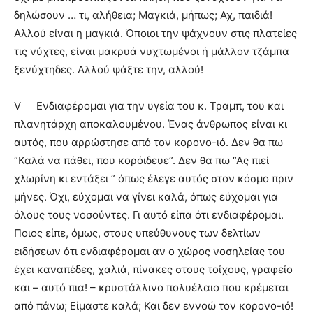
δηλώσουν … τι, αλήθεια; Μαγκιά, μήπως; Αχ, παιδιά!
Αλλού είναι η μαγκιά. Όποιοι την ψάχνουν στις πλατείες
τις νύχτες, είναι μακρυά νυχτωμένοι ή μάλλον τζάμπα
ξενύχτηδες. Αλλού ψάξτε την, αλλού!
V
Ενδιαφέρομαι για την υγεία του κ. Τραμπ, του και
πλανητάρχη αποκαλουμένου. Ένας άνθρωπος είναι κι
αυτός, που αρρώστησε από τον κορονο-ιό. Δεν θα πω
“Καλά να πάθει, που κορόιδευε”. Δεν θα πω “Ας πιεί
χλωρίνη κι εντάξει ” όπως έλεγε αυτός στον κόσμο πριν
μήνες. Όχι, εύχομαι να γίνει καλά, όπως εύχομαι για
όλους τους νοσούντες. Γι αυτό είπα ότι ενδιαφέρομαι.
Ποιος είπε, όμως, στους υπεύθυνους των δελτίων
ειδήσεων ότι ενδιαφέρομαι αν ο χώρος νοσηλείας του
έχει καναπέδες, χαλιά, πίνακες στους τοίχους, γραφείο
και – αυτό πια! – κρυστάλλινο πολυέλαιο που κρέμεται
από πάνω; Είμαστε καλά; Και δεν εννοώ τον κορονο-ιό!