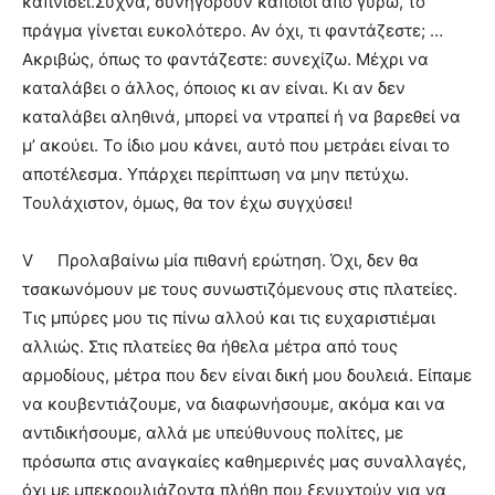
καπνίσει.Συχνά, συνηγορούν κάποιοι από γύρω, το
πράγμα γίνεται ευκολότερο. Αν όχι, τι φαντάζεστε; …
Ακριβώς, όπως το φαντάζεστε: συνεχίζω. Μέχρι να
καταλάβει ο άλλος, όποιος κι αν είναι. Κι αν δεν
καταλάβει αληθινά, μπορεί να ντραπεί ή να βαρεθεί να
μ’ ακούει. Το ίδιο μου κάνει, αυτό που μετράει είναι το
αποτέλεσμα. Υπάρχει περίπτωση να μην πετύχω.
Τουλάχιστον, όμως, θα τον έχω συγχύσει!
V
Προλαβαίνω μία πιθανή ερώτηση. Όχι, δεν θα
τσακωνόμουν με τους συνωστιζόμενους στις πλατείες.
Τις μπύρες μου τις πίνω αλλού και τις ευχαριστιέμαι
αλλιώς. Στις πλατείες θα ήθελα μέτρα από τους
αρμοδίους, μέτρα που δεν είναι δική μου δουλειά. Είπαμε
να κουβεντιάζουμε, να διαφωνήσουμε, ακόμα και να
αντιδικήσουμε, αλλά με υπεύθυνους πολίτες, με
πρόσωπα στις αναγκαίες καθημερινές μας συναλλαγές,
όχι με μπεκρουλιάζοντα πλήθη που ξενυχτούν για να