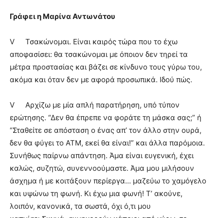
Γράφει η Μαρίνα Αντωνάτου
V
Τσακώνομαι. Είναι καιρός τώρα που το έχω
αποφασίσει: θα τσακώνομαι με όποιον δεν τηρεί τα
μέτρα προστασίας και βάζει σε κίνδυνο τους γύρω του,
ακόμα και όταν δεν με αφορά προσωπικά. Ιδού πώς.
V
Αρχίζω με μία απλή παρατήρηση, υπό τύπον
ερώτησης. “Δεν θα έπρεπε να φοράτε τη μάσκα σας;” ή
“Σταθείτε σε απόσταση ο ένας απ’ τον άλλο στην ουρά,
δεν θα φύγει το ΑΤΜ, εκεί θα είναι!” και άλλα παρόμοια.
Συνήθως παίρνω απάντηση. Άμα είναι ευγενική, έχει
καλώς, συζητώ, συνεννοούμαστε. Άμα μου μιλήσουν
άσχημα ή με κοιτάξουν περίεργα… μαζεύω το χαμόγελο
και υψώνω τη φωνή. Κι έχω μια φωνή! Τ’ ακούνε,
λοιπόν, κανονικά, τα σωστά, όχι ό,τι μου