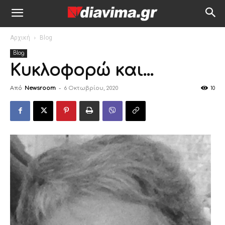
Αρχική
Blog
Blog
Κυκλοφορώ και…
Από
Newsroom
-
6 Οκτωβρίου, 2020
10