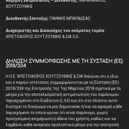
Νόμιμος Εκπρόσωπος – Διευθυντής:
ΧΑΡΑΛΑΜΠΟΣ
ΧΟΥΤΖΟΥΜΗΣ
Διευθυντής Σύνταξης:
ΓΙΑΝΝΗΣ ΜΠΑΡΔΩΣΑΣ
Διαχειριστής και Δικαιούχος του ονόματος τομέα:
ΧΡΙΣΤΟΦΟΡΟΣ ΧΟΥΤΖΟΥΜΗΣ & ΣΙΑ Ο.Ε.
ΔΉΛΩΣΗ ΣΥΜΜΌΡΦΩΣΗΣ ΜΕ ΤΗ ΣΎΣΤΑΣΗ (ΕΕ)
2018/334
Η Ο.Ε. ΧΡΙΣΤΟΦΟΡΟΣ ΧΟΥΤΖΟΥΜΗΣ & ΣΙΑ δηλώνει ότι η ίδια
και ο παρών ιστότοπος συμμορφώνονται με τη Σύσταση (ΕΕ)
2018/334 της Επιτροπής της 1ης Μαρτίου 2018 σχετικά με τα
μέτρα για την αποτελεσματική αντιμετώπιση του παράνομου
περιεχομένου στο διαδίκτυο (L 63) και ότι στο πλαίσιο αυτό
διατηρεί το δικαίωμα να μην δημοσιεύει ή/και να αφαιρεί κάθε
περιεχόμενο το οποίο κρίνει ότι είναι παράνομο, χωρίς
προηγούμενη ενημέρωση ή άδεια του χρήστη, καθώς και να
λαμβάνει κάθε αναγκαίο προληπτικό μέτρο για την αποτροπή