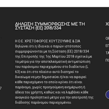
ΔΉΛΩΣΗ ΣΥΜΜΌΡΦΩΣΗΣ ΜΕ ΤΗ
Χ
ΣΎΣΤΑΣΗ (ΕΕ) 2018/334
Α
Ο
Η Ο.Ε. ΧΡΙΣΤΟΦΟΡΟΣ ΧΟΥΤΖΟΥΜΗΣ & ΣΙΑ
Ε
δηλώνει ότι η ίδια και ο παρών ιστότοπος
συμμορφώνονται με τη Σύσταση (ΕΕ) 2018/334
Τ
της Επιτροπής της 1ης Μαρτίου 2018 σχετικά με
Π
τα μέτρα για την αποτελεσματική αντιμετώπιση
του παράνομου περιεχομένου στο διαδίκτυο (L
63) και ότι στο πλαίσιο αυτό διατηρεί το
δικαίωμα να μην δημοσιεύει ή/και να αφαιρεί
κάθε περιεχόμενο το οποίο κρίνει ότι είναι
παράνομο, χωρίς προηγούμενη ενημέρωση ή
7
άδεια του χρήστη, καθώς και να λαμβάνει κάθε
αναγκαίο προληπτικό μέτρο για την αποτροπή της
διάδοσης παράνομου περιεχομένου.