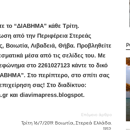
τε το “ΔIABHMA” κάθε Τρίτη.
ωση από την Περιφέρεια Στερεάς
, Βοιωτία, Λιβαδειά, Θήβα. Προβληθείτε
Ρ
σματικά μέσα από τις σελίδες του. Με
εφώνημα στο 2261027123 κάντε το δικό
ΙΑΒΗΜΑ”. Στο περίπτερο, στο σπίτι σας
επιχείρηση σας! Στο διαδίκτυο:
.gr και diavimapress.blogspot.
Επόμενο άρθρο
Τρίτη 16/7/2019. Βοιωτία, Στερεά Ελλάδα.
1152.