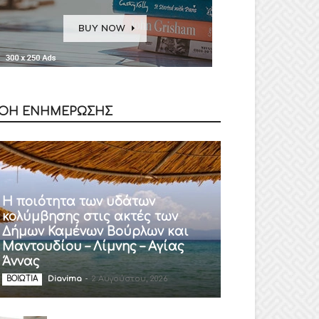
ΟΗ ΕΝΗΜΕΡΩΣΗΣ
Η ποιότητα των υδάτων
κολύμβησης στις ακτές των
Δήμων Καμένων Βούρλων και
Μαντουδίου – Λίμνης – Αγίας
Άννας
Diavima
-
2 Αυγούστου, 2026
ΒΟΙΩΤΙΑ