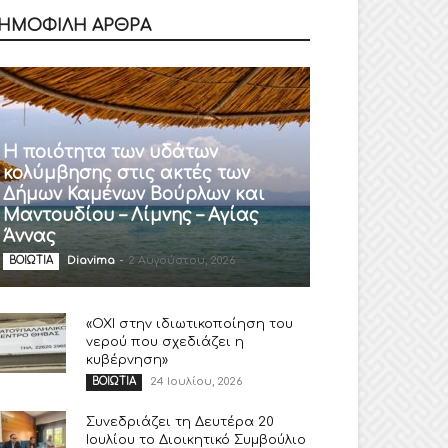
ΗΜΟΦΙΛΗ ΑΡΘΡΑ
Η ποιότητα των υδάτων
κολύμβησης στις ακτές των
Δήμων Καμένων Βούρλων και
Μαντουδίου – Λίμνης – Αγίας
Άννας
Diavima
-
2 Αυγούστου, 2026
ΒΟΙΩΤΙΑ
«ΟΧΙ στην ιδιωτικοποίηση του
νερού που σχεδιάζει η
κυβέρνηση»
24 Ιουλίου, 2026
ΒΟΙΩΤΙΑ
Συνεδριάζει τη Δευτέρα 20
Ιουλίου το Διοικητικό Συμβούλιο