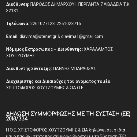
Διεύθυνση:
ΠΑΡΟΔΟΣ ΔΗΜΑΡΧΟΥ Ι. ΠΕΡΓΑΝΤΑ 7 ΛΙΒΑΔΕΙΑ Τ.Κ.
32131
Τηλέφωνα:
2261027123, 2261023715
Email:
diavima@otenet.gr & diavima1@gmail.com
Νόμιμος Εκπρόσωπος – Διευθυντής:
ΧΑΡΑΛΑΜΠΟΣ
ΧΟΥΤΖΟΥΜΗΣ
Διευθυντής Σύνταξης:
ΓΙΑΝΝΗΣ ΜΠΑΡΔΩΣΑΣ
Διαχειριστής και Δικαιούχος του ονόματος τομέα:
ΧΡΙΣΤΟΦΟΡΟΣ ΧΟΥΤΖΟΥΜΗΣ & ΣΙΑ Ο.Ε.
ΔΉΛΩΣΗ ΣΥΜΜΌΡΦΩΣΗΣ ΜΕ ΤΗ ΣΎΣΤΑΣΗ (ΕΕ)
2018/334
Η Ο.Ε. ΧΡΙΣΤΟΦΟΡΟΣ ΧΟΥΤΖΟΥΜΗΣ & ΣΙΑ δηλώνει ότι η ίδια
και ο παρών ιστότοπος συμμορφώνονται με τη Σύσταση (ΕΕ)