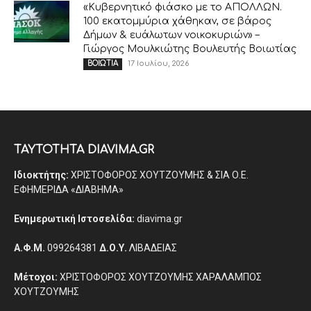
«Κυβερνητικό φιάσκο με το ΑΠΟΛΛΩΝ.
100 εκατομμύρια χάθηκαν, σε βάρος
Δήμων & ευάλωτων νοικοκυριών» –
Γιώργος Μουλκιώτης Βουλευτής Βοιωτίας
17 Ιουλίου, 2026
ΒΟΙΩΤΙΑ
ΤΑΥΤΟΤΗΤΑ DIAVIMA.GR
Ιδιοκτήτης:
ΧΡΙΣΤΟΦΟΡΟΣ ΧΟΥΤΖΟΥΜΗΣ & ΣΙΑ Ο.Ε.
ΕΦΗΜΕΡΙΔΑ «ΔΙΑΒΗΜΑ»
Ενημερωτική Ιστοσελίδα:
diavima.gr
Α.Φ.Μ.
099264381
Δ.Ο.Υ.
ΛΙΒΑΔΕΙΑΣ
Μέτοχοι:
ΧΡΙΣΤΟΦΟΡΟΣ ΧΟΥΤΖΟΥΜΗΣ ΧΑΡΑΛΑΜΠΟΣ
ΧΟΥΤΖΟΥΜΗΣ