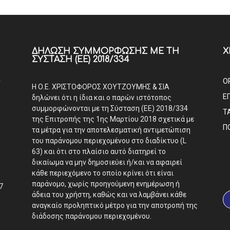
ΔΉΛΩΣΗ ΣΥΜΜΌΡΦΩΣΗΣ ΜΕ ΤΗ
Χ
ΣΎΣΤΑΣΗ (ΕΕ) 2018/334
Α
Ο
Η Ο.Ε. ΧΡΙΣΤΟΦΟΡΟΣ ΧΟΥΤΖΟΥΜΗΣ & ΣΙΑ
Ε
δηλώνει ότι η ίδια και ο παρών ιστότοπος
συμμορφώνονται με τη Σύσταση (ΕΕ) 2018/334
Τ
της Επιτροπής της 1ης Μαρτίου 2018 σχετικά με
Π
τα μέτρα για την αποτελεσματική αντιμετώπιση
του παράνομου περιεχομένου στο διαδίκτυο (L
63) και ότι στο πλαίσιο αυτό διατηρεί το
δικαίωμα να μην δημοσιεύει ή/και να αφαιρεί
κάθε περιεχόμενο το οποίο κρίνει ότι είναι
παράνομο, χωρίς προηγούμενη ενημέρωση ή
7
άδεια του χρήστη, καθώς και να λαμβάνει κάθε
αναγκαίο προληπτικό μέτρο για την αποτροπή της
διάδοσης παράνομου περιεχομένου.