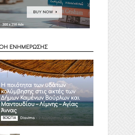
ΟΗ ΕΝΗΜΕΡΩΣΗΣ
Η ποιότητα των υδάτων
κολύμβησης στις ακτές των
Δήμων Καμένων Βούρλων και
Μαντουδίου – Λίμνης – Αγίας
Άννας
Diavima
-
2 Αυγούστου, 2026
ΒΟΙΩΤΙΑ