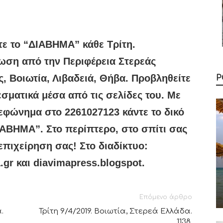
ε το “ΔIABHMA” κάθε Τρίτη.
ωση από την Περιφέρεια Στερεάς
, Βοιωτία, Λιβαδειά, Θήβα. Προβληθείτε
Ρ
σματικά μέσα από τις σελίδες του. Με
εφώνημα στο 2261027123 κάντε το δικό
ΑΒΗΜΑ”. Στο περίπτερο, στο σπίτι σας
επιχείρηση σας! Στο διαδίκτυο:
.gr και diavimapress.blogspot.
Επόμενο άρθρο
.
Τρίτη 9/4/2019. Βοιωτία, Στερεά Ελλάδα.
1138.