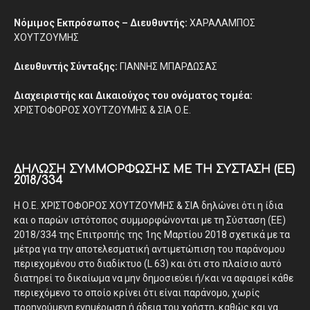
Νόμιμος Εκπρόσωπος – Διευθυντής:
ΧΑΡΑΛΑΜΠΟΣ
ΧΟΥΤΖΟΥΜΗΣ
Διευθυντής Σύνταξης:
ΓΙΑΝΝΗΣ ΜΠΑΡΔΩΣΑΣ
Διαχειριστής και Δικαιούχος του ονόματος τομέα:
ΧΡΙΣΤΟΦΟΡΟΣ ΧΟΥΤΖΟΥΜΗΣ & ΣΙΑ Ο.Ε.
ΔΉΛΩΣΗ ΣΥΜΜΌΡΦΩΣΗΣ ΜΕ ΤΗ ΣΎΣΤΑΣΗ (ΕΕ)
2018/334
Η Ο.Ε. ΧΡΙΣΤΟΦΟΡΟΣ ΧΟΥΤΖΟΥΜΗΣ & ΣΙΑ δηλώνει ότι η ίδια
και ο παρών ιστότοπος συμμορφώνονται με τη Σύσταση (ΕΕ)
2018/334 της Επιτροπής της 1ης Μαρτίου 2018 σχετικά με τα
μέτρα για την αποτελεσματική αντιμετώπιση του παράνομου
περιεχομένου στο διαδίκτυο (L 63) και ότι στο πλαίσιο αυτό
διατηρεί το δικαίωμα να μην δημοσιεύει ή/και να αφαιρεί κάθε
περιεχόμενο το οποίο κρίνει ότι είναι παράνομο, χωρίς
προηγούμενη ενημέρωση ή άδεια του χρήστη, καθώς και να