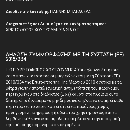
Διευθυντής Σύνταξης:
ΓΙΑΝΝΗΣ ΜΠΑΡΔΩΣΑΣ
Διαχειριστής και Δικαιούχος του ονόματος τομέα:
ΧΡΙΣΤΟΦΟΡΟΣ ΧΟΥΤΖΟΥΜΗΣ & ΣΙΑ Ο.Ε.
ΔΉΛΩΣΗ ΣΥΜΜΌΡΦΩΣΗΣ ΜΕ ΤΗ ΣΎΣΤΑΣΗ (ΕΕ)
2018/334
Η Ο.Ε. ΧΡΙΣΤΟΦΟΡΟΣ ΧΟΥΤΖΟΥΜΗΣ & ΣΙΑ δηλώνει ότι η ίδια
και ο παρών ιστότοπος συμμορφώνονται με τη Σύσταση (ΕΕ)
2018/334 της Επιτροπής της 1ης Μαρτίου 2018 σχετικά με τα
μέτρα για την αποτελεσματική αντιμετώπιση του παράνομου
περιεχομένου στο διαδίκτυο (L 63) και ότι στο πλαίσιο αυτό
διατηρεί το δικαίωμα να μην δημοσιεύει ή/και να αφαιρεί κάθε
περιεχόμενο το οποίο κρίνει ότι είναι παράνομο, χωρίς
προηγούμενη ενημέρωση ή άδεια του χρήστη, καθώς και να
λαμβάνει κάθε αναγκαίο προληπτικό μέτρο για την αποτροπή
της διάδοσης παράνομου περιεχομένου.