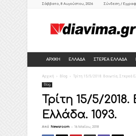
Σάββατο, 8 Αυγούστου, 2026
Σύνδεση / Εγγρα
DIAVIMA.GR
ΕΒΔΟΜΑΔΙΑΙΑ
ΠΟΛΙΤΙΚΗ
ΣΑΤΙΡΙΚΗ
ΕΦΗΜΕΡΙΔΑ
ΣΤΕΡΕΑΣ
ΕΛΛΑΔΑΣ,
ΑΡΧΙΚΗ
ΕΛΛΑΔΑ
ΣΤΕΡΕΑ ΕΛΛΑΔΑ
ΒΟΙΩΤΙΑ,
ΛΙΒΑΔΕΙΑ,
Αρχική
ΘΗΒΑ
Blog
Τρίτη 15/5/2018. Βοιωτία, Στερεά Ε
Blog
Τρίτη 15/5/2018.
Ελλάδα. 1093.
Από
Newsroom
-
16 Μαΐου, 2018