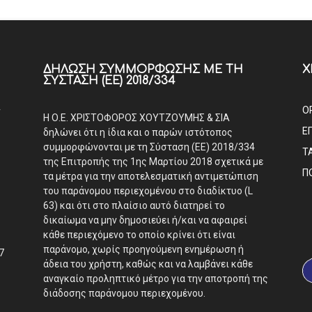
ΔΉΛΩΣΗ ΣΥΜΜΌΡΦΩΣΗΣ ΜΕ ΤΗ
Χ
ΣΎΣΤΑΣΗ (ΕΕ) 2018/334
Α
Ο
Η Ο.Ε. ΧΡΙΣΤΟΦΟΡΟΣ ΧΟΥΤΖΟΥΜΗΣ & ΣΙΑ
Ε
δηλώνει ότι η ίδια και ο παρών ιστότοπος
συμμορφώνονται με τη Σύσταση (ΕΕ) 2018/334
Τ
της Επιτροπής της 1ης Μαρτίου 2018 σχετικά με
Π
τα μέτρα για την αποτελεσματική αντιμετώπιση
του παράνομου περιεχομένου στο διαδίκτυο (L
63) και ότι στο πλαίσιο αυτό διατηρεί το
δικαίωμα να μην δημοσιεύει ή/και να αφαιρεί
κάθε περιεχόμενο το οποίο κρίνει ότι είναι
παράνομο, χωρίς προηγούμενη ενημέρωση ή
7
άδεια του χρήστη, καθώς και να λαμβάνει κάθε
αναγκαίο προληπτικό μέτρο για την αποτροπή της
διάδοσης παράνομου περιεχομένου.