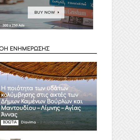
ΟΗ ΕΝΗΜΕΡΩΣΗΣ
Η ποιότητα των υδάτων
κολύμβησης στις ακτές των
Δήμων Καμένων Βούρλων και
Μαντουδίου – Λίμνης – Αγίας
Άννας
Diavima
-
2 Αυγούστου, 2026
ΒΟΙΩΤΙΑ