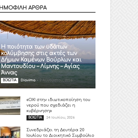
ΗΜΟΦΙΛΗ ΑΡΘΡΑ
Η ποιότητα των υδάτων
κολύμβησης στις ακτές των
Δήμων Καμένων Βούρλων και
Μαντουδίου – Λίμνης – Αγίας
Άννας
Diavima
-
2 Αυγούστου, 2026
ΒΟΙΩΤΙΑ
«ΟΧΙ στην ιδιωτικοποίηση του
νερού που σχεδιάζει η
κυβέρνηση»
24 Ιουλίου, 2026
ΒΟΙΩΤΙΑ
Συνεδριάζει τη Δευτέρα 20
Ιουλίου το Διοικητικό Συμβούλιο