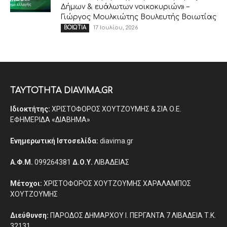
Δήμων & ευάλωτων νοικοκυριών» –
Γιώργος Μουλκιώτης Βουλευτής Βοιωτίας
17 Ιουλίου, 2026
ΒΟΙΩΤΙΑ
ΤΑΥΤΟΤΗΤΑ DIAVIMA.GR
Ιδιοκτήτης:
ΧΡΙΣΤΟΦΟΡΟΣ ΧΟΥΤΖΟΥΜΗΣ & ΣΙΑ Ο.Ε.
ΕΦΗΜΕΡΙΔΑ «ΔΙΑΒΗΜΑ»
Ενημερωτική Ιστοσελίδα:
diavima.gr
Α.Φ.Μ.
099264381
Δ.Ο.Υ.
ΛΙΒΑΔΕΙΑΣ
Μέτοχοι:
ΧΡΙΣΤΟΦΟΡΟΣ ΧΟΥΤΖΟΥΜΗΣ ΧΑΡΑΛΑΜΠΟΣ
ΧΟΥΤΖΟΥΜΗΣ
Διεύθυνση:
ΠΑΡΟΔΟΣ ΔΗΜΑΡΧΟΥ Ι. ΠΕΡΓΑΝΤΑ 7 ΛΙΒΑΔΕΙΑ Τ.Κ.
32131