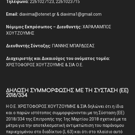
Τηλέφωνα:
2261027123, 2261023715
Email:
diavima@otenet.gr & diavima1@gmail.com
Νόμιμος Εκπρόσωπος – Διευθυντής:
ΧΑΡΑΛΑΜΠΟΣ
ΧΟΥΤΖΟΥΜΗΣ
Διευθυντής Σύνταξης:
ΓΙΑΝΝΗΣ ΜΠΑΡΔΩΣΑΣ
Διαχειριστής και Δικαιούχος του ονόματος τομέα:
ΧΡΙΣΤΟΦΟΡΟΣ ΧΟΥΤΖΟΥΜΗΣ & ΣΙΑ Ο.Ε.
ΔΉΛΩΣΗ ΣΥΜΜΌΡΦΩΣΗΣ ΜΕ ΤΗ ΣΎΣΤΑΣΗ (ΕΕ)
2018/334
Η Ο.Ε. ΧΡΙΣΤΟΦΟΡΟΣ ΧΟΥΤΖΟΥΜΗΣ & ΣΙΑ δηλώνει ότι η ίδια
και ο παρών ιστότοπος συμμορφώνονται με τη Σύσταση (ΕΕ)
2018/334 της Επιτροπής της 1ης Μαρτίου 2018 σχετικά με τα
μέτρα για την αποτελεσματική αντιμετώπιση του παράνομου
περιεχομένου στο διαδίκτυο (L 63) και ότι στο πλαίσιο αυτό